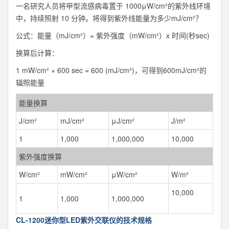
一名研究人员将甲型流感病毒置于 1000
μW/cm²
的紫外线环境
中，持续照射 10 分钟。将得到紫外线能量为多少
mJ/cm²？
公式：能量（mJ/cm²）= 紫外强度（mW/cm²）x 时间(秒sec)
换算后计算：
1 mW/cm² × 600 sec = 600 (mJ/cm²)，可得到
600mJ/cm²的
辐照能量
能量换算
J/cm²
mJ/cm²
μJ/cm²
J/m²
1
1,000
1,000,000
10,000
紫外强度换算
W/cm²
mW/cm²
μW/cm²
W/m²
10,000
1
1,000
1,000,000
CL-1200迷你型LED紫外交联仪的技术规格