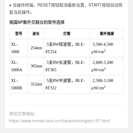
♦ 当操作终端，RESET按钮取消最新设置，START按钮自动恢
复当前操作。
美国SP紫外交联仪的型号选择
型号
波长
灯管
紫外强度
XL-
5支8W短波管，BLE-
3,500-4,500
254nm
2
1000
8T254
μW/cm
XL-
5支8W长波管，BLE-
2,600-3,200
365nm
2
1000A
8T365
μW/cm
XL-
5支8W中波管，BLE-
2,500-3,100
312nm
2
1000B
8T312
μW/cm
原创文章地址：
https://www.morvel.com.cn/chanpinzhongxin/137.html