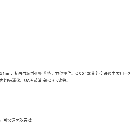
254nm，抽屉式紫外照射系统，方便操作。CX-2400紫外交联仪主要
内切酶消化、UA灭菌消除PCR污染等。
能量，可快速高效实验