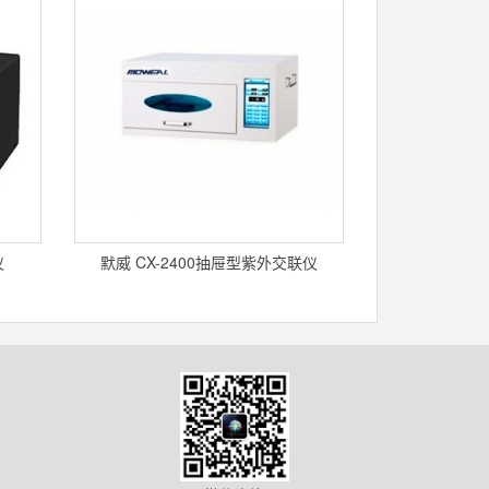
仪
默威 CX-2400抽屉型紫外交联仪