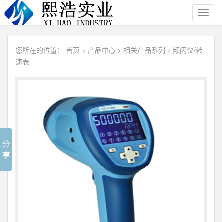
Toggl
naviga
您所在的位置：
首页
>
产品中心
>
相关产品系列
>
频闪仪/转
速表