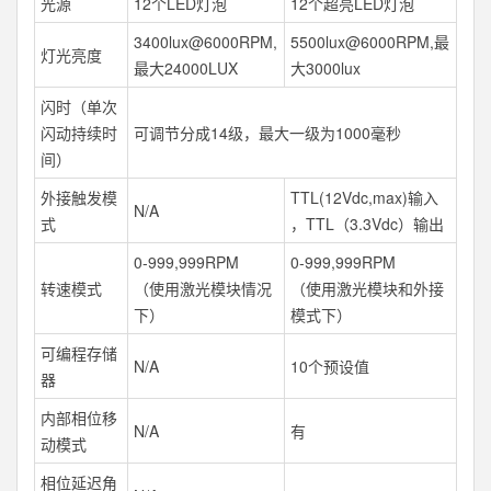
光源
12个LED灯泡
12个超亮LED灯泡
3400lux@6000RPM,
5500lux@6000RPM,最
灯光亮度
最大24000LUX
大3000lux
闪时（单次
闪动持续时
可调节分成14级，最大一级为1000毫秒
间）
外接触发模
TTL(12Vdc,max)输入
N/A
式
，TTL（3.3Vdc）输出
0-999,999RPM
0-999,999RPM
转速模式
（使用激光模块情况
（使用激光模块和外接
下）
模式下）
可编程存储
N/A
10个预设值
器
内部相位移
N/A
有
动模式
相位延迟角