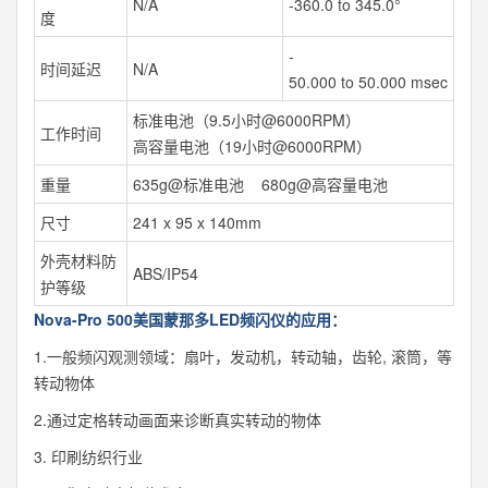
N/A
‐360.0 to 345.0°
度
‐
时间延迟
N/A
50.000 to 50.000 msec
标准电池（9.5小时@6000RPM）
工作时间
高容量电池（19小时@6000RPM）
重量
635g@标准电池 680g@高容量电池
尺寸
241 x 95 x 140mm
外壳材料防
ABS/IP54
护等级
Nova-Pro 500美国蒙那多LED频闪仪的应用：
1.一般频闪观测领域：扇叶，发动机，转动轴，齿轮, 滚筒，等
转动物体
2.通过定格转动画面来诊断真实转动的物体
3. 印刷纺织行业