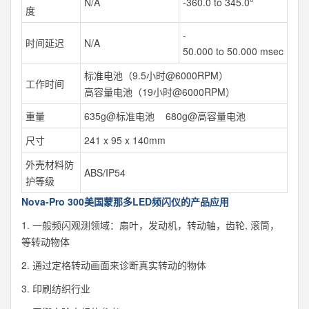
N/A
‐360.0 to 345.0°
度
‐
时间延迟
N/A
50.000 to 50.000 msec
标准电池（9.5小时@6000RPM）
工作时间
高容量电池（19小时@6000RPM）
重量
635g@标准电池 680g@高容量电池
尺寸
241 x 95 x 140mm
外壳材料防
ABS/IP54
护等级
Nova-Pro 300美国蒙那多LED频闪仪的产品应用
1. 一般频闪观测领域：扇叶，发动机，转动轴，齿轮, 滚筒，
等转动物体
2. 通过定格转动画面来诊断真实转动的物体
3. 印刷纺织行业