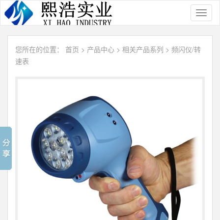
Toggl
naviga
您所在的位置：
首页
>
产品中心
>
相关产品系列
>
频闪仪/转
速表