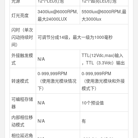
光源
12个LED灯泡
12个超亮LED灯泡
3400lux@6000RPM,
5500lux@6000RPM,最
灯光亮度
最大24000LUX
大3000lux
闪时（单次
闪动持续时
可调节分成14级，最大一级为1000毫秒
间）
外接触发模
TTL(12Vdc,max)输入
N/A
式
，TTL（3.3Vdc）输出
0-999,999RPM
0-999,999RPM
转速模式
（使用激光模块情况
（使用激光模块和外接
下）
模式下）
可编程存储
N/A
10个预设值
器
内部相位移
N/A
有
动模式
相位延迟角