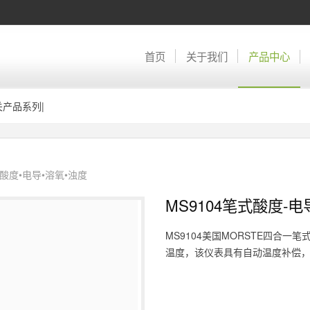
首页
关于我们
产品中心
关产品系列
|
酸度•电导•溶氧•浊度
MS9104笔式酸度-
MS9104美国MORSTE四合一笔
温度，该仪表具有自动温度补偿