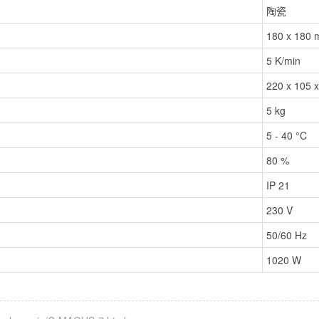
陶瓷
180 x 180
5 K/min
220 x 105 
5 kg
5 - 40 °C
80 %
IP 21
230 V
50/60 Hz
1020 W