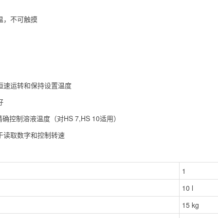
温，不可触摸
）
恒速运转和保持设置温度
好
确控制溶液温度（对HS 7,HS 10适用）
于读取数字和控制转速
1
10 l
15 kg