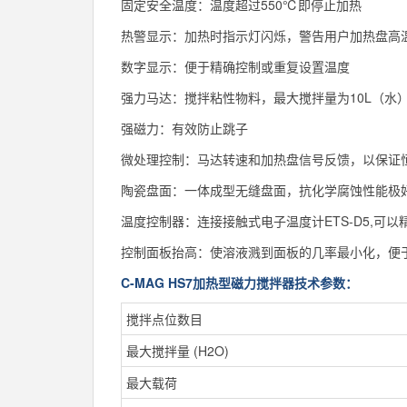
固定安全温度：温度超过550℃即停止加热
热警显示：加热时指示灯闪烁，警告用户加热盘高
数字显示：便于精确控制或重复设置温度
强力马达：搅拌粘性物料，最大搅拌量为10L（水
强磁力：有效防止跳子
微处理控制：马达转速和加热盘信号反馈，以保证
陶瓷盘面：一体成型无缝盘面，抗化学腐蚀性能极
温度控制器：连接接触式电子温度计ETS-D5,可以精
控制面板抬高：使溶液溅到面板的几率最小化，便
C-MAG HS7加热型磁力搅拌器技术参数：
搅拌点位数目
最大搅拌量 (H2O)
最大载荷