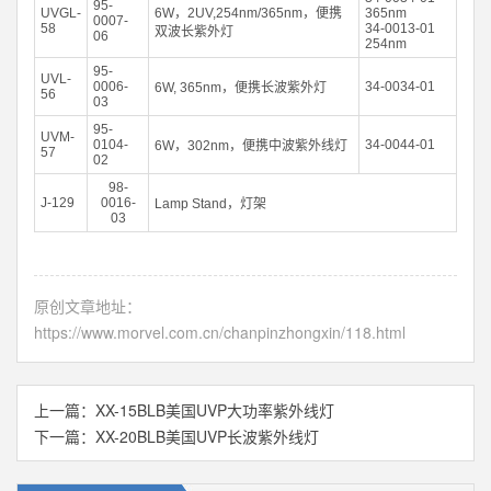
95-
UVGL-
6W，2UV,254nm/365nm，便携
365nm
0007-
58
34-0013-01
双波长紫外灯
06
254nm
95-
UVL-
0006-
34-0034-01
6W, 365nm，便携长波紫外灯
56
03
95-
UVM-
0104-
34-0044-01
6W，302nm，便携中波紫外线灯
57
02
98-
J-129
0016-
Lamp Stand，灯架
03
原创文章地址：
https://www.morvel.com.cn/chanpinzhongxin/118.html
上一篇：
XX-15BLB美国UVP大功率紫外线灯
下一篇：
XX-20BLB美国UVP长波紫外线灯