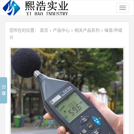
Toggl
naviga
您所在的位置：
首页
>
产品中心
>
相关产品系列
>
噪音/声级
计