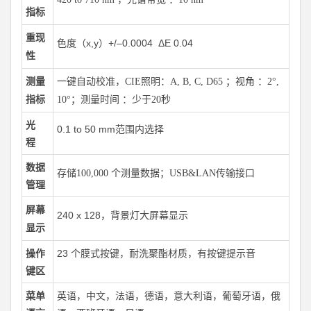
指标
重现
色度（x,y）+/–0.0004 ΔE 0.04
性
测量
一键自动校准，CIE照明：A, B, C, D65 ；视角 ：2°,
指标
10°；测量时间 ：少于20秒
光
0.1 to 50 mm
范围内选择
程
数据
存储100,000 个测量数据；USB&LAN传输接口
管理
屏幕
240 x 128，背景灯大屏幕显示
显示
操作
23
个膜式按键，耐洗聚酯材质，有按键提示音
键区
菜单
英语，中文，法语，德语，意大利语，葡萄牙语，俄