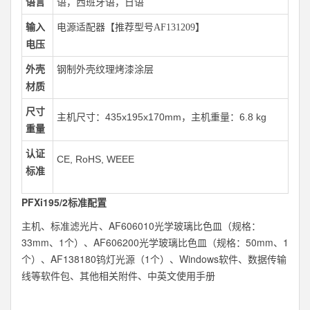
语言
语，西班牙语，日语
输入
电源适配器【推荐型号AF131209】
电压
外壳
钢制外壳纹理烤漆涂层
材质
尺寸
主机尺寸：435x195x170mm，主机重量：6.8 kg
重量
认证
CE, RoHS, WEEE
标准
PFXi195/2标准配置
主机、标准滤光片、AF606010光学玻璃比色皿（规格：
33mm、1个）、AF606200光学玻璃比色皿（规格：50mm、1
个）、AF138180钨灯光源（1个）、Windows软件、数据传输
线等软件包、其他相关附件、中英文使用手册