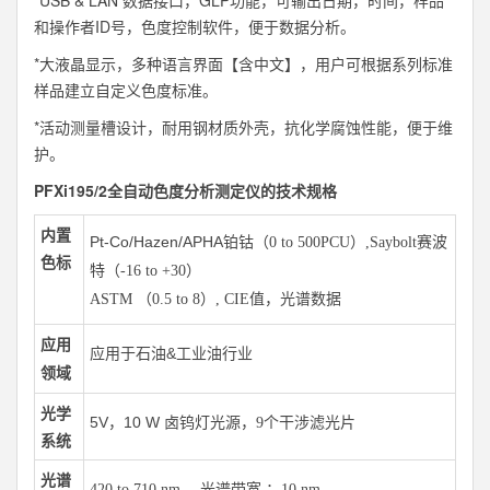
*USB & LAN 数据接口，GLP功能，可输出日期，时间，样品
和操作者ID号，色度控制软件，便于数据分析。
*大液晶显示，多种语言界面【含中文】，用户可根据系列标准
样品建立自定义色度标准。
*活动测量槽设计，耐用钢材质外壳，抗化学腐蚀性能，便于维
护。
PFXi195/2全自动色度分析测定仪的技术规格
内置
Pt-Co/Hazen/APHA
铂钴（0 to 500PCU）,
Saybolt
赛波
色标
特（-16 to +30）
ASTM （0.5 to 8）, CIE值，光谱数据
应用
应用于石油&工业油行业
领域
光学
5V，10 W
卤钨灯光源，9个干涉滤光片
系统
光谱
420 to 710 nm ，光谱带宽
：10 nm